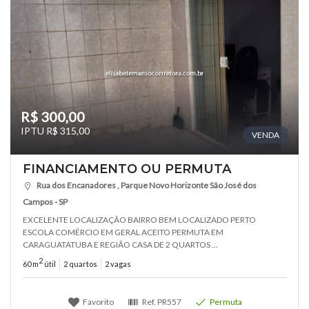
R$ 300,00
IPTU R$ 315,00
VENDA
FINANCIAMENTO OU PERMUTA
Rua dos Encanadores , Parque Novo Horizonte São José dos
Campos - SP
EXCELENTE LOCALIZAÇÃO BAIRRO BEM LOCALIZADO PERTO
ESCOLA COMÉRCIO EM GERAL ACEITO PERMUTA EM
CARAGUATATUBA E REGIÃO CASA DE 2 QUARTOS ...
2
60 m
útil
2 quartos
2 vagas
Favorito
Ref.
PR557
Permuta