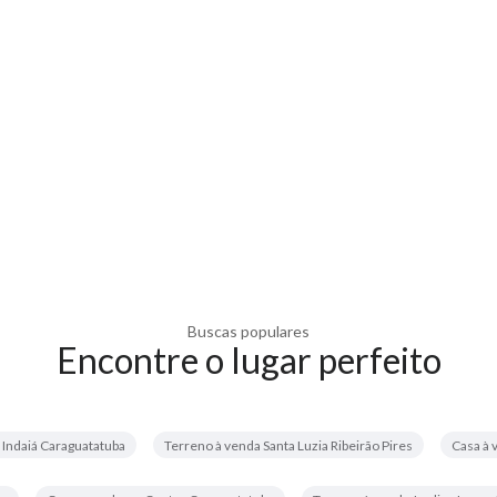
Buscas populares
Encontre o lugar perfeito
 Indaiá Caraguatatuba
Terreno à venda Santa Luzia Ribeirão Pires
Casa à 