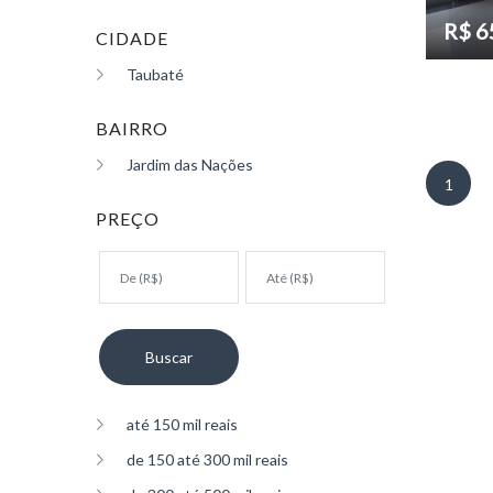
R$ 6
CIDADE
Taubaté
BAIRRO
Jardim das Nações
1
PREÇO
até 150 mil reais
de 150 até 300 mil reais