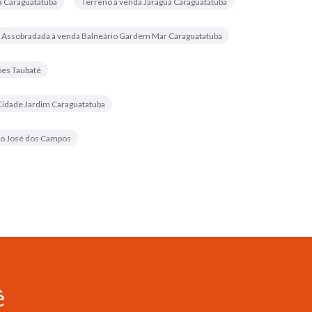
á Caraguatatuba
Terreno à venda Jaraguá Caraguatatuba
Assobradada à venda Balneário Gardem Mar Caraguatatuba
ões Taubaté
Cidade Jardim Caraguatatuba
ão José dos Campos
ê