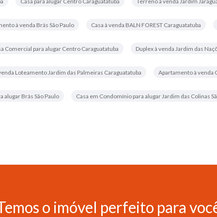
ba
Casa para alugar Centro Caraguatatuba
Terreno à venda Jardim Jaragu
ento à venda Brás São Paulo
Casa à venda BALN FOREST Caraguatatuba
a Comercial para alugar Centro Caraguatatuba
Duplex à venda Jardim das Naç
 venda Loteamento Jardim das Palmeiras Caraguatatuba
Apartamento à venda 
 alugar Brás São Paulo
Casa em Condomínio para alugar Jardim das Colinas S
Temos o imóvel perfeito para voc