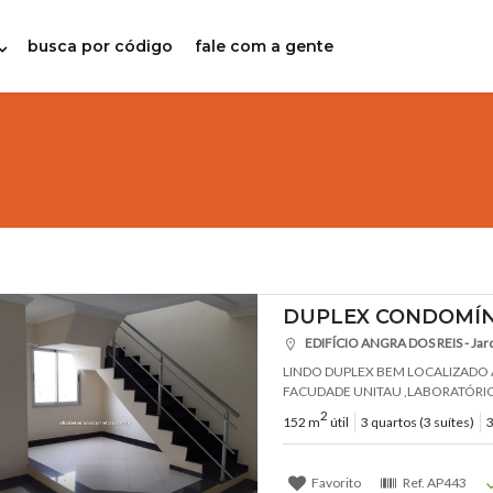
busca por código
fale com a gente
DUPLEX CONDOMÍN
EDIFÍCIO ANGRA DOS REIS - Jard
LINDO DUPLEX BEM LOCALIZADO 
FACUDADE UNITAU ,LABORATÓRIOS
2
152 m
útil
3 quartos (3 suítes)
3
Favorito
Ref.
AP443