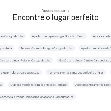
Buscas populares
Encontre o lugar perfeito
uan Caraguatatuba
Apartamento para alugar Brás São Paulo
Assobradada à
guatatuba
Terreno à venda Jaraguá Caraguatatuba
Apartamento à venda 
Casa para alugar Poiares Caraguatatuba
Galpão para alugar Centro Caraguatatu
a alugar Poiares Caraguatatuba
Terreno à venda Santa Luzia Ribeirão Pires
ba
Duplex à venda Jardim das Nações Taubaté
Apartamento à venda Mart
Comercial à venda Balneário Copacabana Caraguatatuba