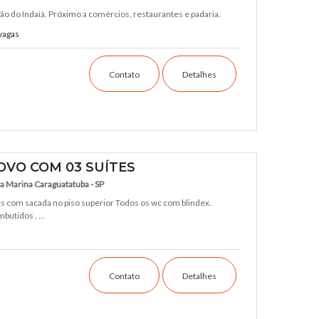
o do Indaiá. Próximo a comércios, restaurantes e padaria.
vagas
Contato
Detalhes
VO COM 03 SUÍTES
a Marina Caraguatatuba - SP
es com sacada no piso superior Todos os wc com blindex.
utidos , ...
Contato
Detalhes