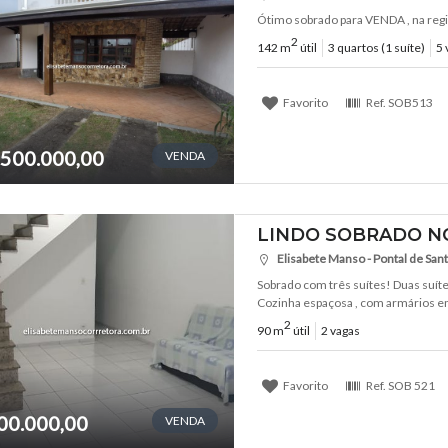
Ótimo sobrado para VENDA , na regiã
2
142 m
útil
3 quartos (1 suíte)
5 
Favorito
Ref.
SOB513
.500.000,00
VENDA
LINDO SOBRADO NO
Elisabete Manso - Pontal de Sant
Sobrado com três suítes! Duas suít
Cozinha espaçosa , com armários emb
2
90 m
útil
2 vagas
Favorito
Ref.
SOB 521
00.000,00
VENDA