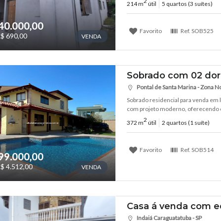
2
214 m
útil
5 quartos (3 suítes)
40.000,00
Favorito
Ref.
SOB525
$ 690,00
VENDA
Sobrado com 02 dor
Pontal de Santa Marina - Zona No
Sobrado residencial para venda em lo
com projeto moderno, oferecendo co
2
372 m
útil
2 quartos (1 suíte)
Favorito
Ref.
SOB514
99.000,00
$ 4.512,00
VENDA
Casa á venda com e
Indaiá Caraguatatuba - SP