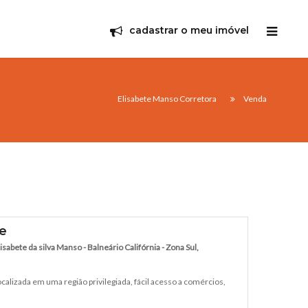
cadastrar o meu imóvel
Elisabete Manso Corretora
Venda
de
sabete da silva Manso - Balneário Califórnia - Zona Sul,
calizada em uma região privilegiada, fácil acesso a comércios,