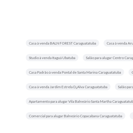
Casa à venda BALN FOREST Caraguatatuba
Casa à venda Ar
Studio à venda Itaguá Ubatuba
Salão para alugar Centro Cara
Casa Padrão à venda Pontal de Santa Marina Caraguatatuba
Casa à venda Jardim Estrela D¿Alva Caraguatatuba
Salão par
Apartamento para alugar Vila Balneário Santa Martha Caraguatatu
Comercial para alugar Balneário Copacabana Caraguatatuba