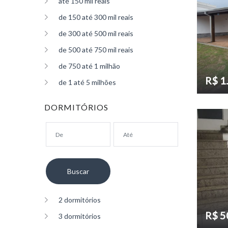
até 150 mil reais
de 150 até 300 mil reais
de 300 até 500 mil reais
de 500 até 750 mil reais
de 750 até 1 milhão
R$ 1
de 1 até 5 milhões
DORMITÓRIOS
2 dormitórios
R$ 5
3 dormitórios