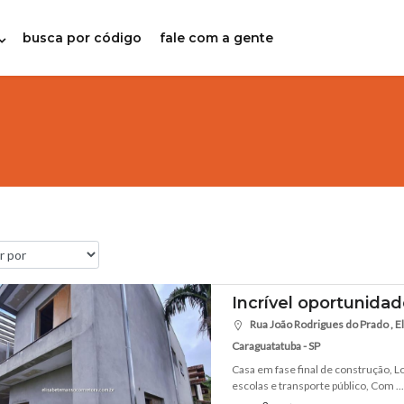
busca por código
fale com a gente
Incrível oportunida
Rua João Rodrigues do Prado , Eli
Caraguatatuba - SP
Casa em fase final de construção, Lo
escolas e transporte público, Com ...