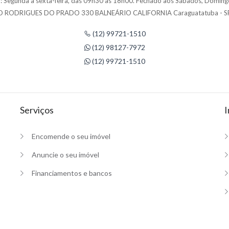
 Segunda à sexta-feira, das 09h30 às 18h00. Fechado aos Sábados, Domingo
 RODRIGUES DO PRADO 330 BALNEÁRIO CALIFORNIA Caraguatatuba - S
(12) 99721-1510
(12) 98127-7972
(12) 99721-1510
Serviços
I
Encomende o seu imóvel
Anuncie o seu imóvel
Financiamentos e bancos