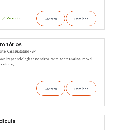
Permuta
Contato
Detalhes
mitórios
rte, Caraguatatuba - SP
calização privilegiada no bairro Pontal Santa Marina. Imóvel
nforto, ...
Contato
Detalhes
dícula