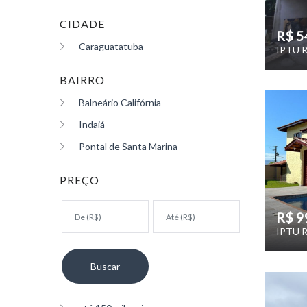
CIDADE
R$ 5
Caraguatatuba
IPTU R
BAIRRO
Balneário Califórnia
Indaiá
Pontal de Santa Marina
PREÇO
R$ 9
IPTU R