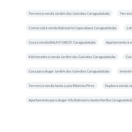
Terreno à venda Jardim das Gaivotas Caraguatatuba
Terreno
Comercial à venda Balneário Copacabana Caraguatatuba
Lot
Casa à venda BALN FOREST Caraguatatuba
Apartamento à v
Kitchenette à venda Jardim das Gaivotas Caraguatatuba
Cas
Casa para alugar Jardim das Gaivotas Caraguatatuba
Imóvel 
Terreno à venda Santa Luzia Ribeirão Pires
Duplex à venda J
Apartamento para alugar Vila Balneário Santa Martha Caraguatatu