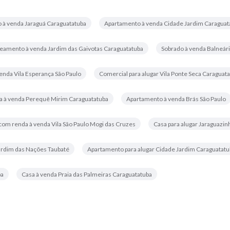
 à venda Jaraguá Caraguatatuba
Apartamento à venda Cidade Jardim Caraguat
eamento à venda Jardim das Gaivotas Caraguatatuba
Sobrado à venda Balneári
enda Vila Esperança São Paulo
Comercial para alugar Vila Ponte Seca Caraguat
a à venda Perequê Mirim Caraguatatuba
Apartamento à venda Brás São Paulo
com renda à venda Vila São Paulo Mogi das Cruzes
Casa para alugar Jaraguazi
ardim das Nações Taubaté
Apartamento para alugar Cidade Jardim Caraguatatu
ba
Casa à venda Praia das Palmeiras Caraguatatuba