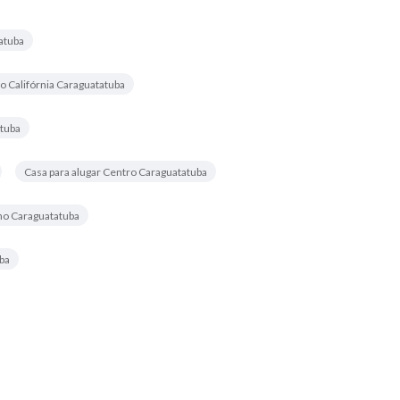
atuba
o Califórnia Caraguatatuba
atuba
Casa para alugar Centro Caraguatatuba
nho Caraguatatuba
ba